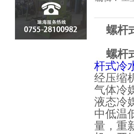
螺杆式
螺杆
杆式冷
经压缩
气体冷
液态冷
中低温
量，重