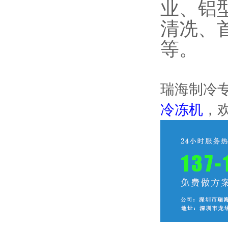
业、铝
清冼、
等。
瑞海制冷
冷冻机
，欢