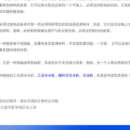
着新型材料的装置，它可以将太阳光反射到一个平面上，从而达到防热的目的。它也能够
却车辆和建筑物。
用过散热设备来开发一些运用同样理念的其他系统来制冷，但是，它们仅仅在晚上
型材料。据称，此种材料能够反射97%的太阳光线，从而达到制冷的效果。
种圆形镜子状隔板，涂覆有多层超薄材料，可实现双重功能。一方面， 它可以反射
量直接转移到外部。
它是一种电磁波和热辐射，其波长比可见光线大得多。例如，当一个人靠近烤箱但
种规格的工业用冷水机，
工业冷水机
，
螺杆式冷水机
，
冷冻机
，欢迎咨询选型及报价！24
业知识辅导：基站空调的主要特点功能
“土进洋退”好戏正在上演