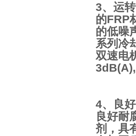
3、运
的FR
的低噪
系列冷
双速电
3dB(
4、良
良好耐
剂，具